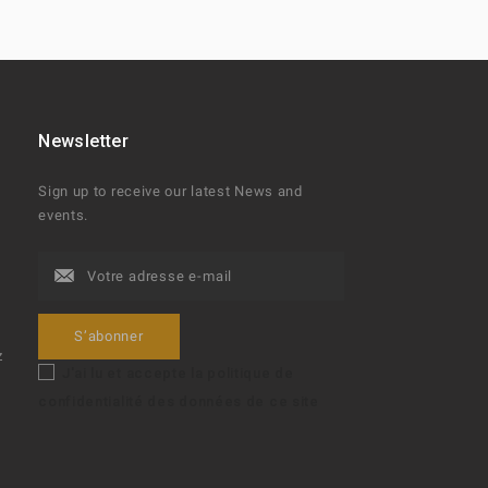
Newsletter
t
Sign up to receive our latest News and
events.
z
J'ai lu et accepte la politique de
confidentialité des données de ce site