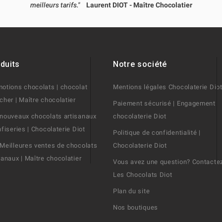
meilleurs tarifs."
Laurent DIOT - Maître Chocolatier
duits
Notre société
otions chocolats | chocolat
Mentions légales Chocolaterie Dio
cher | Maître chocolatier
Paiement sécurisé | Engagement
nouveaux chocolats artisanaux
chocolaterie Diot
nfiseries | Chocolaterie Diot
Politique de confidentialité |
Meilleures ventes de chocolats
Chocolaterie Diot
sanaux | Maître chocolatier
Vous avez une question? Contacte
Les Chocolats Diot
Plan du site
Nos boutiques