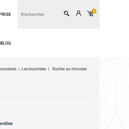
0
PRISE
BLOG
chocolatés
Les bouchées
Rocher au chocolat
andise