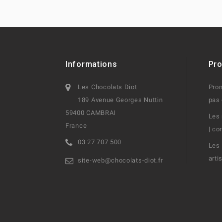
Informations
Pro
Les Chocolats Diot
Prom
189 Avenue Georges Nuttin
pas 
59400 CAMBRAI
Les 
France
| co
03 27 707 500
Les 
arti
site-web@chocolats-diot.fr