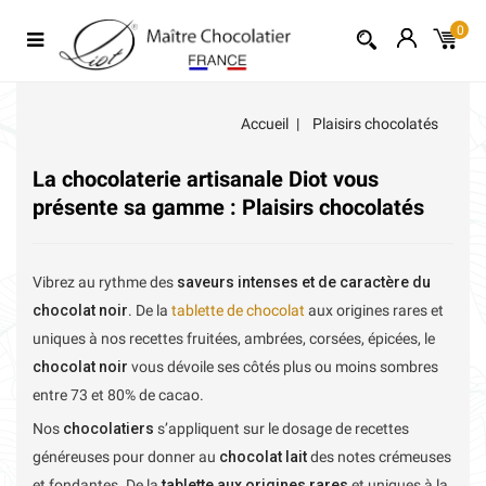
0
Accueil
Plaisirs chocolatés
La chocolaterie artisanale Diot vous
présente sa gamme : Plaisirs chocolatés
Vibrez au rythme des
saveurs intenses et de caractère du
chocolat noir
. De la
tablette de chocolat
aux origines rares et
uniques à nos recettes fruitées, ambrées, corsées, épicées, le
chocolat noir
vous dévoile ses côtés plus ou moins sombres
entre 73 et 80% de cacao.
Nos
chocolatiers
s’appliquent sur le dosage de recettes
généreuses pour donner au
chocolat lait
des notes crémeuses
et fondantes. De la
tablette aux origines rares
et uniques à la