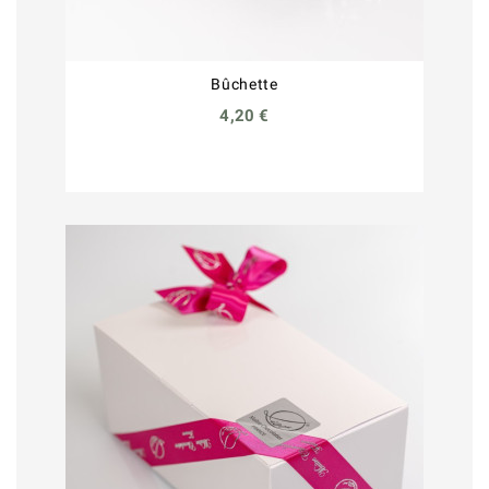
Bûchette
4,20 €