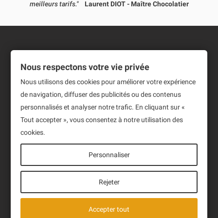
meilleurs tarifs."
Laurent DIOT - Maître Chocolatier
Informations
Nous respectons votre vie privée
Produits
Nous utilisons des cookies pour améliorer votre expérience
de navigation, diffuser des publicités ou des contenus
Notre société
personnalisés et analyser notre trafic. En cliquant sur «
Newsletter
Tout accepter », vous consentez à notre utilisation des
cookies.
Sign up to receive our latest News and events.
Personnaliser
Rejeter
J'ai lu et accepte la politique de confidentialité des
Accepter tout