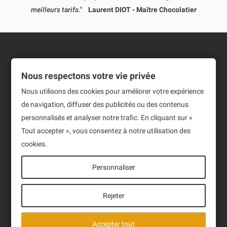
meilleurs tarifs."
Laurent DIOT - Maître Chocolatier
Informations
Nous respectons votre vie privée
Produits
Nous utilisons des cookies pour améliorer votre expérience
de navigation, diffuser des publicités ou des contenus
Notre société
personnalisés et analyser notre trafic. En cliquant sur «
Newsletter
Tout accepter », vous consentez à notre utilisation des
cookies.
Sign up to receive our latest News and events.
Personnaliser
Rejeter
J'ai lu et accepte la politique de confidentialité des
Accepter tout