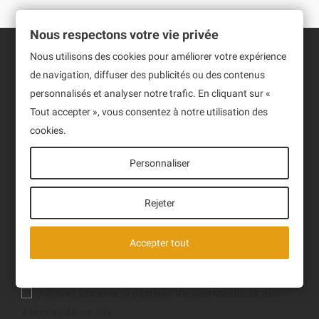
Nous respectons votre vie privée
Nous utilisons des cookies pour améliorer votre expérience
Informations
de navigation, diffuser des publicités ou des contenus
personnalisés et analyser notre trafic. En cliquant sur «
Produits
Tout accepter », vous consentez à notre utilisation des
cookies.
Notre société
Personnaliser
Newsletter
Sign up to receive our latest News and events.
Rejeter
Accepter tout
J'ai lu et accepte la politique de confidentialité des
données de ce site