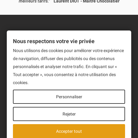
meilleurs tarifs."
Laurent DIOT - Maître Chocolatier
Informations
Nous respectons votre vie privée
Produits
Nous utilisons des cookies pour améliorer votre expérience
de navigation, diffuser des publicités ou des contenus
Notre société
personnalisés et analyser notre trafic. En cliquant sur «
Newsletter
Tout accepter », vous consentez à notre utilisation des
cookies.
Sign up to receive our latest News and events.
Personnaliser
Rejeter
J'ai lu et accepte la politique de confidentialité des
Accepter tout
données de ce site