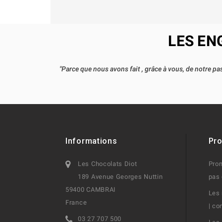
LES EN
"Parce que nous avons fait , grâce à vous, de notre 
Informations
Pro
Les Chocolats Diot
Prom
189 Avenue Georges Nuttin
pas 
59400 CAMBRAI
Les 
France
| co
03 27 707 500