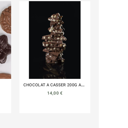
C
HOCOLAT A CASSER 200G AU...
Palets San
14,00 €