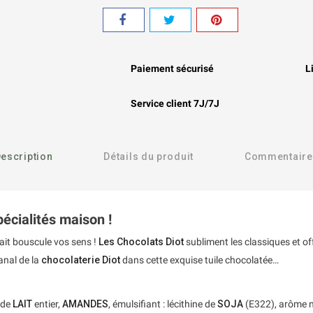
Paiement sécurisé
L
Service client 7J/7J
escription
Détails du produit
Commentaire
pécialités maison !
ait bouscule vos sens !
Les Chocolats Diot
subliment les classiques et o
anal de la
chocolaterie Diot
dans cette exquise tuile chocolatée…
 de
LAIT
entier,
AMANDES
, émulsifiant : lécithine de
SOJA
(E322), arôme n