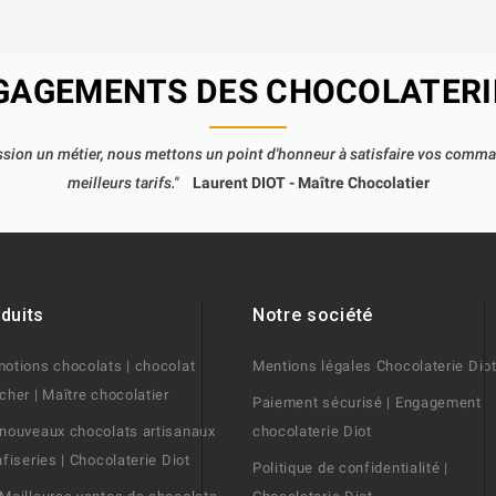
GAGEMENTS DES CHOCOLATERI
passion un métier, nous mettons un point d'honneur à satisfaire vos comm
meilleurs tarifs."
Laurent DIOT - Maître Chocolatier
duits
Notre société
otions chocolats | chocolat
Mentions légales Chocolaterie Dio
cher | Maître chocolatier
Paiement sécurisé | Engagement
nouveaux chocolats artisanaux
chocolaterie Diot
nfiseries | Chocolaterie Diot
Politique de confidentialité |