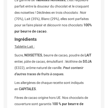
La gamme de
Tablettes Noisettes
, c'est l'équilibre
parfait entre la douceur du chocolat et le craquant
des noisettes ! Déclinées en trois chocolats : Noir
(70%), Lait (35%), Blanc (29%), elles sont parfaites
pour se faire plaisir et découvrir nos chocolats
100%
pur beurre de cacao
.
Ingrédients
Tablette Lait :
Sucre,
NOISETTES
, beurre de cacao, poudre de
LAIT
entier, pâte de cacao, émulsifiant : lécithine de
SOJA
(E322), arôme naturel de vanille.
Peut contenir
d'autres traces de fruits à coques.
Les allergènes de chaque recette sont indiqués
en
CAPITALES
.
Fèves de cacao origine hors UE. Nos chocolats de
couverture sont garantis
100 % pur beurre de