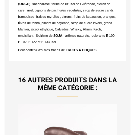
(
ORGE
), saccharose, farine de riz, sel de Guérande, extrait de 
café,  miel, pignons de pin, huiles végétales, sirop de sucre candi, 
framboises, fraises myrtilles , citrons, fruits de la passion, oranges, 
fèves de tonka, piment de cayenne, sirop de sucre inverti, grand 
Marnier, alcool éthylique, Calvados, Whisky, Rhum, Kirch, 
émulsifiant : lécithine de 
SOJA
,  arômes naturels,  colorants E 100, 
E 102, E 122 et E 133, sel
Peut contenir d'autres traces de 
FRUITS A COQUES
16 AUTRES PRODUITS DANS LA
MÊME CATÉGORIE :