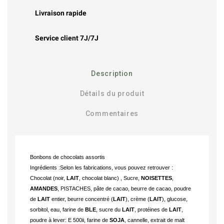
Livraison rapide
Service client 7J/7J
Description
Détails du produit
Commentaires
Bonbons de chocolats assortis
Ingrédients :Selon les fabrications, vous pouvez retrouver : 
Chocolat (noir, 
LAIT
, chocolat blanc) , Sucre, 
NOISETTES
, 
AMANDES
, PISTACHES, pâte de cacao, beurre de cacao, poudre 
de 
LAIT
 entier, beurre concentré (
LAIT
), crème (
LAIT
), glucose, 
sorbitol, eau, farine de 
BLE
, sucre du 
LAIT
, protéines de 
LAIT
, 
poudre à lever: E 500ii, farine de 
SOJA
, cannelle, extrait de malt 