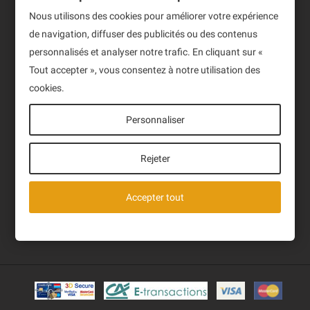
Produits
Nous utilisons des cookies pour améliorer votre expérience
de navigation, diffuser des publicités ou des contenus
Notre société
personnalisés et analyser notre trafic. En cliquant sur «
Newsletter
Tout accepter », vous consentez à notre utilisation des
cookies.
Sign up to receive our latest News and events.
Personnaliser
Rejeter
J'ai lu et accepte la politique de confidentialité des
Accepter tout
données de ce site