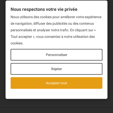
Informations
Nous respectons votre vie privée
Produits
Nous utilisons des cookies pour améliorer votre expérience
de navigation, diffuser des publicités ou des contenus
Notre société
personnalisés et analyser notre trafic. En cliquant sur «
Newsletter
Tout accepter », vous consentez à notre utilisation des
cookies.
Sign up to receive our latest News and events.
Personnaliser
Rejeter
J'ai lu et accepte la politique de confidentialité des
Accepter tout
données de ce site