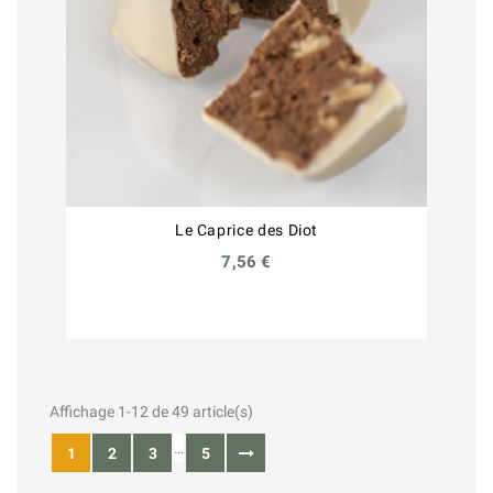
Le Caprice des Diot
7,56 €
Affichage 1-12 de 49 article(s)
…
1
2
3
5