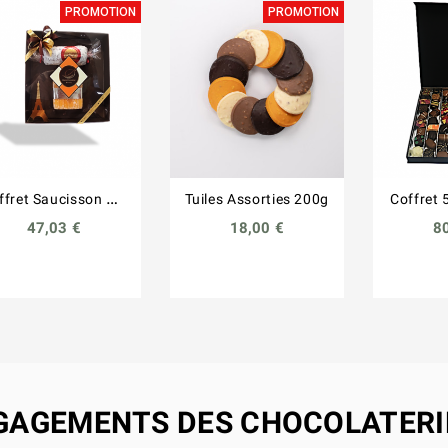
PROMOTION
PROMOTION
C
offret Saucisson 200g + Ch'Diot M' 260g
Tuiles Assorties 200g
Coffret 
47,03 €
18,00 €
8
GAGEMENTS DES CHOCOLATERI