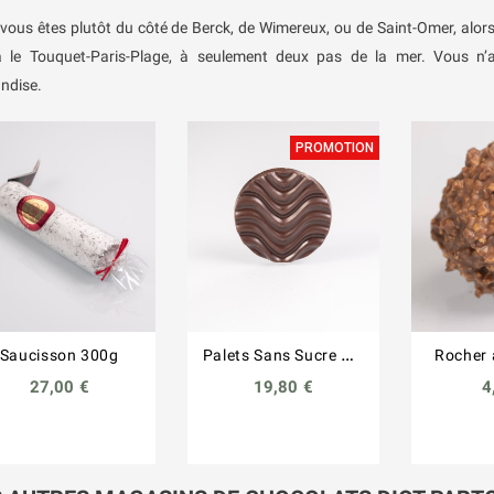
 vous êtes plutôt du côté de Berck, de Wimereux, ou de Saint-Omer, alor
à le Touquet-Paris-Plage, à seulement deux pas de la mer. Vous n’a
ndise.
PROMOTION
P
alets Sans Sucre Assortis 200g
Saucisson 300g
Rocher 
27,00 €
19,80 €
4