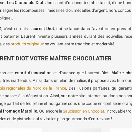
se :
Les Chocolats Diot
. Jouissant d’un incontestable talent, d’une bonne
er aligne les récompenses : médailles d’or, médailles d’argent, hors conco
blique…
, c’est son fils,
Laurent Diot
, qui se lance dans l’aventure en prenant 
t paternel, Laurent invente plusieurs années durant des nouvelles rece
s, des
produits originaux
se voulant entre tradition et modernité.
RENT DIOT VOTRE MAÎTRE CHOCOLATIER
dans cet
esprit d’innovation
et d'audace que Laurent Diot,
Maître cho
s, très inattendus. Ainsi, dans un élan de malice, il propose avec humour
ités régionales du Nord de la France
. Des illusions parfaites, qui garant
de passer à la dégustation. Ainsi, sur notre site Internet, ou dans nos bo
age parfait de feuilletine et nougatine sous une coque en confiserie ora
ai fromage Maroille
. Ou encore le
Saucisson en Chocolat
, incroyable tro
es et de pistache qui ravira les plus gourmands d’entre vous !