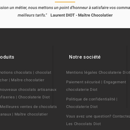
passion un métier, nous mettons un point d'honneur à satisfaire vos comm
meilleurs tarifs."
Laurent DIOT - Maître Chocolatier
oduits
Notre société
otions chocolats | chocolat
Mentions légales Chocolaterie Dio
cher | Maître chocolatier
Paiement sécurisé | Engagement
nouveaux chocolats artisanaux
chocolaterie Diot
nfiseries | Chocolaterie Diot
Politique de confidentialité |
Meilleures ventes de chocolats
Chocolaterie Diot
sanaux | Maître chocolatier
Vous avez une question? Contacte
Les Chocolats Diot