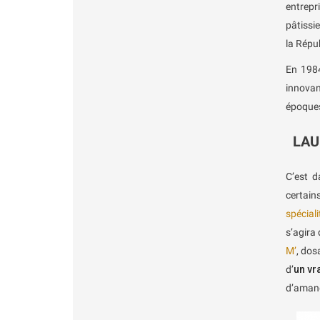
entrepri
pâtissi
la Répu
En 1984
innovan
époque
LAU
C’est 
certain
spécial
s’agira 
M’
, dos
d’
un vr
d’amand