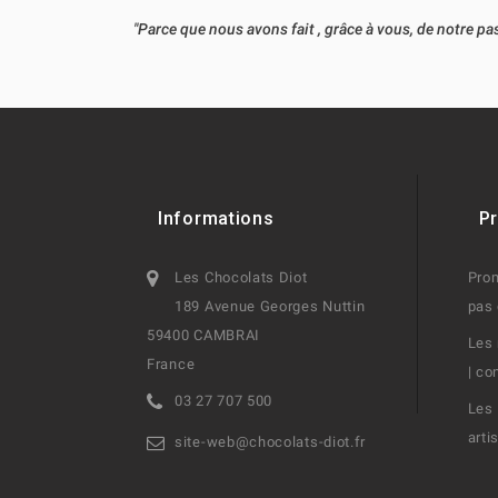
"Parce que nous avons fait , grâce à vous, de notre 
Informations
Pr
Les Chocolats Diot
Prom
189 Avenue Georges Nuttin
pas 
59400 CAMBRAI
Les 
France
| co
03 27 707 500
Les 
arti
site-web@chocolats-diot.fr