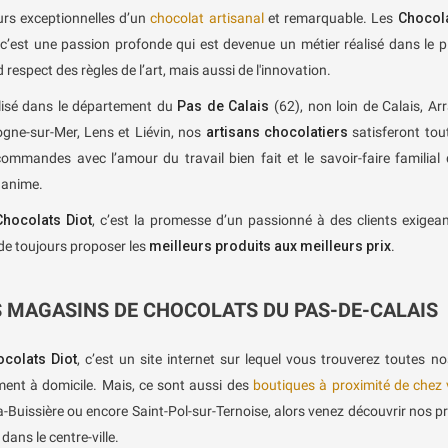
rs exceptionnelles d’un
chocolat artisanal
et remarquable. Les
Chocol
 c’est une passion profonde qui est devenue un métier réalisé dans le p
 respect des règles de l’art, mais aussi de l'innovation.
lisé dans le département du
Pas de Calais
(62), non loin de Calais, Arr
gne-sur-Mer, Lens et Liévin, nos
artisans chocolatiers
satisferont tou
ommandes avec l’amour du travail bien fait et le savoir-faire familial 
 anime.
Chocolats Diot
, c’est la promesse d’un passionné à des clients exigean
 de toujours proposer les
meilleurs produits aux meilleurs prix
.
 MAGASINS DE CHOCOLATS DU PAS-DE-CALAIS
colats Diot
, c’est un site internet sur lequel vous trouverez toutes nos
ment à domicile. Mais, ce sont aussi des
boutiques à proximité de chez
a-Buissière ou encore Saint-Pol-sur-Ternoise, alors venez découvrir nos 
 dans le centre-ville.