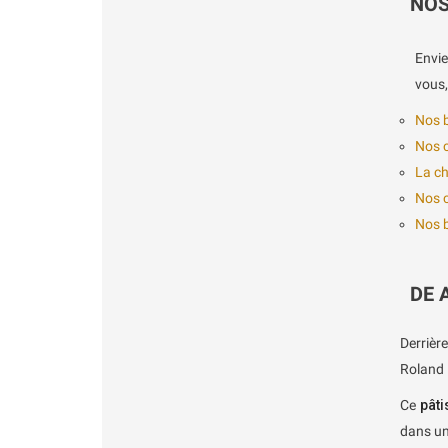
NOS
Envie
vous,
Nos b
Nos c
La ch
Nos c
Nos b
DE 
Derrièr
Roland 
Ce
pâti
dans un