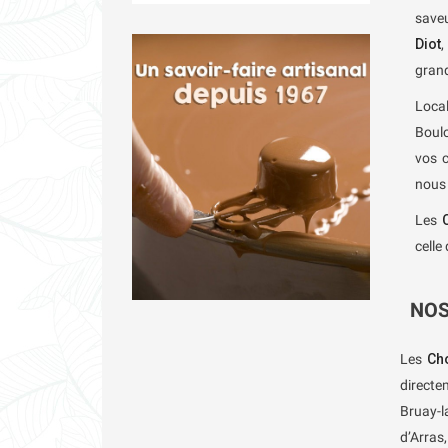
saveu
Diot
,
grand
Loca
Boulo
vos c
nous
Les
celle
NOS
Les
Cho
directe
Bruay-l
d’Arras,