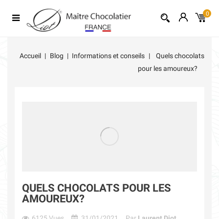
0
Accueil
Blog
Informations et conseils
Quels chocolats
pour les amoureux?
QUELS CHOCOLATS POUR LES
AMOUREUX?
6125
Vues
31/01/2021
Par
Laurent Diot