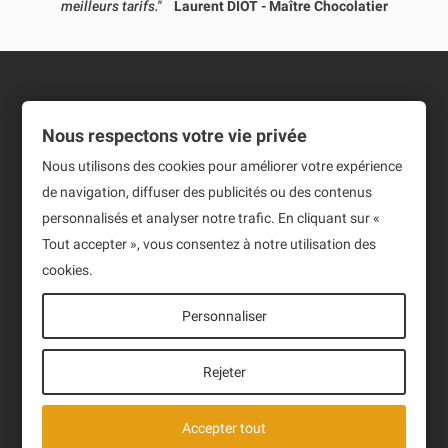
meilleurs tarifs."
Laurent DIOT - Maître Chocolatier
Informations
Nous respectons votre vie privée
Produits
Nous utilisons des cookies pour améliorer votre expérience
de navigation, diffuser des publicités ou des contenus
Notre société
personnalisés et analyser notre trafic. En cliquant sur «
Tout accepter », vous consentez à notre utilisation des
Newsletter
cookies.
Sign up to receive our latest News and events.
Personnaliser
Rejeter
J'ai lu et accepte la politique de confidentialité des
Accepter tout