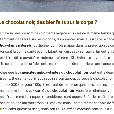
Le chocolat noir, des bienfaits sur le corps ?
s flavonoïdes, ce sont des pigments végétaux issues de la même famille q
tamment dans le raisin, les oignons, les pommes, mais aussi dans le cac
tioxydants naturels
, qui tiennent un rôle majeur dans la prévention de c
vorisant la bonne santé et en dilatant les vaisseaux sanguins. En outre, il
olestérol dit “mauvais”, le tristement célèbre LDL. Enfin, les flavonoïdes p
eillissement prématuré des cellules et ont donc des propriétés anticancére
chez que les
capacités antioxydantes du chocolat noir
sont entre deux 
issons. Bien entendu, il faut savoir raison garder, puisque le chocolat noi
mptez 500 kcal pour 100g. C’est tout de même un quart des besoins quot
nsommant juste
deux carrés de chocolat noir
, vous ferez diminuer votr
nsidérablement les risques de problèmes cardiaques. Enfin, les maîtres cho
ocolat noir ne fait pas grossir. C’est vrai, mais il serait même capable de f
ir
est caloriquement riche, mais son taux élevé en catchine contribue à la 