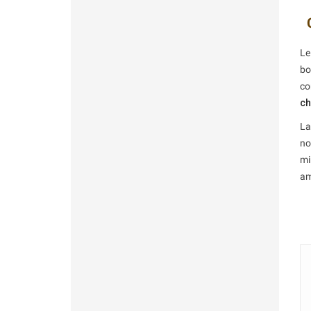
Le
bo
co
ch
La
no
mi
am