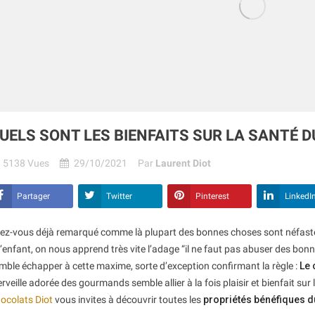
UELS SONT LES BIENFAITS SUR LA SANTÉ 
5138
Vues
29/10/2021
Par
Laurent Diot
Partager
Twitter
Pinterest
LinkedI
ez-vous déjà remarqué comme là plupart des bonnes choses sont néfastes 
’enfant, on nous apprend très vite l’adage “il ne faut pas abuser des bonn
mble échapper à cette maxime, sorte d’exception confirmant la règle :
Le 
rveille adorée des gourmands semble allier à la fois plaisir et bienfait sur
ocolats Diot
vous invites à découvrir toutes les
propriétés bénéfiques d