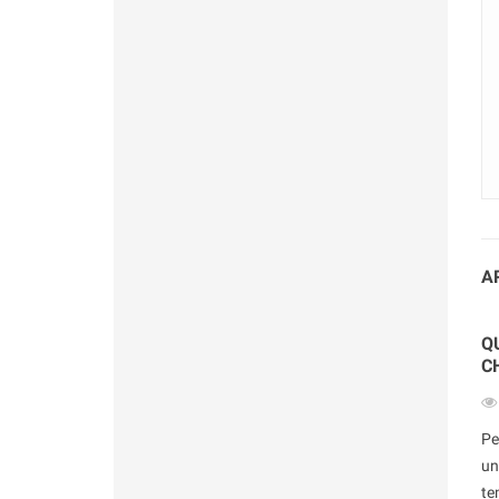
A
Q
C
Pe
un
te