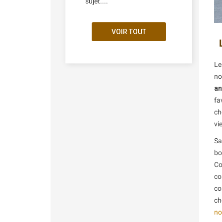
sujet....
VOIR TOUT
Le
no
an
fa
ch
vi
Sa
bo
Co
co
co
ch
no