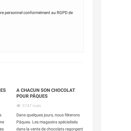
actère personnel conformément au RGPD de
LES
A CHACUN SON CHOCOLAT
POUR PÂQUES
5747
vues
s
Dans quelques jours, nous fêterons
une
Pâques. Les magasins spécialisés
les
dans la vente de chocolats regorgent