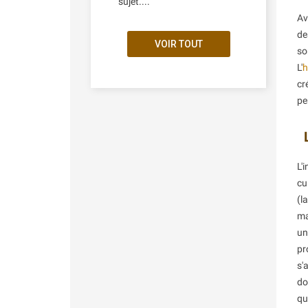
sujet....
Av
de
VOIR TOUT
so
L'
h
cr
pe
L'
cu
(l
ma
un
pr
s'
do
qu