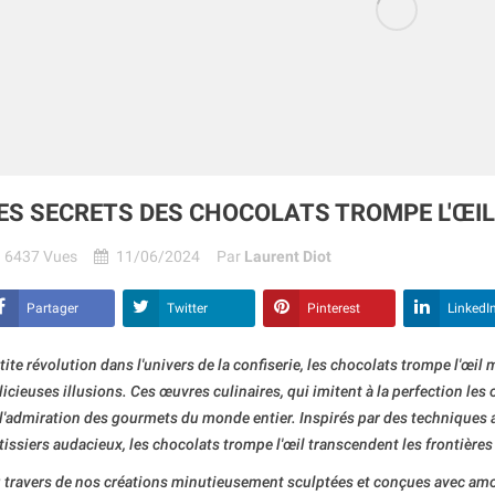
ES SECRETS DES CHOCOLATS TROMPE L'ŒIL
6437
Vues
11/06/2024
Par
Laurent Diot
Partager
Twitter
Pinterest
LinkedI
tite révolution dans l'univers de la confiserie, les chocolats trompe l'œil 
licieuses illusions. Ces œuvres culinaires, qui imitent à la perfection les
 l'admiration des gourmets du monde entier. Inspirés par des techniques 
tissiers audacieux, les chocolats trompe l'œil transcendent les frontière
 travers de nos créations minutieusement sculptées et conçues avec amo