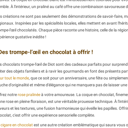
mble. À l'intérieur, un praliné au café offre une combinaison savoureuse d
s créations ne sont pas seulement des démonstrations de savoir-faire, 
gionaux. Inspirées par les spécialités locales, elles mettent en avant l'hér
ompe-l'œil chocolatés. Chaque pièce raconte une histoire, celle de la régio
périence gustative inédite !
Des trompe-l’œil en chocolat à offrir !
s chocolats trompe-l'œil de Diot sont des cadeaux parfaits pour surprendr
iter des objets familiers et à ravir les gourmands en font des présents pa
ur tout le monde
, que ce soit pour un anniversaire, une fête ou simplement
uche d'originalité et même d'élégance qui ne manquera pas de laisser un
frez notre
rose pralinée
à votre amoureuse. La coque en chocolat, finement
une rose en pleine floraison, est une véritable prouesse technique. À l'int
veurs et les textures, une fusion harmonieuse qui éveille les papilles. Offrir
ocolat, c'est offrir une expérience sensorielle complète.
e
cigare en chocolat
est une autre création emblématique qui saura vous o