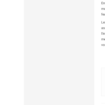
En
mo
fe
L
as
l'
mé
vo