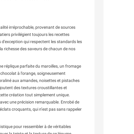
alité irréprochable, provenant de sources
tiers privilégient toujours les recettes
s d'exception qui respectent les standards les
 la richesse des saveurs de chacun de nos
e réplique parfaite du maroilles, un fromage
de chocolat à l'orange, soigneusement
 praliné aux amandes, noisettes et pistaches
ajoutent des textures croustillantes et
cette création tout simplement unique.
e avec une précision remarquable. Enrobé de
t éclats croquants, qui n’est pas sans rappeler
tistique pour ressembler à de véritables
er la teinte et la texture de ce légume