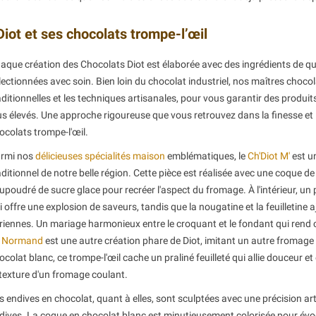
Diot et ses chocolats trompe-l’œil
aque création des Chocolats Diot est élaborée avec des ingrédients de qu
lectionnées avec soin. Bien loin du chocolat industriel, nos maîtres chocola
aditionnelles et les techniques artisanales, pour vous garantir des produit
us élevés. Une approche rigoureuse que vous retrouvez dans la finesse et
ocolats trompe-l'œil.
rmi nos
délicieuses spécialités maison
emblématiques, le
Ch'Diot M'
est un
aditionnel de notre belle région. Cette pièce est réalisée avec une coque 
upoudré de sucre glace pour recréer l'aspect du fromage. À l'intérieur, un
i offre une explosion de saveurs, tandis que la nougatine et la feuilletine 
riennes. Un mariage harmonieux entre le croquant et le fondant qui rend 
e
Normand
est une autre création phare de Diot, imitant un autre fromag
ocolat blanc, ce trompe-l'œil cache un praliné feuilleté qui allie douceur e
 texture d'un fromage coulant.
s endives en chocolat, quant à elles, sont sculptées avec une précision ar
dives. La coque en chocolat blanc est minutieusement colorisée pour évoqu