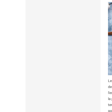
Le
de
l'
la
te
go