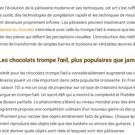
ec l’évolution de la pâtisserie moderne et ses techniques, cet art s’est raff
s outils, des technologies de congélation rapide et les techniques de moul
nt devenues proprement infinies. Les pâtissiers peuvent maintenant créer d
istoire du chocolat
s'entrelace avec celle du trompe-l'œil à mesure que le
éer des pièces qui défient les perceptions visuelles. L'introduction des mé
rmis de transformer de simples barres et bonbons en véritables œuvres d'
Les chocolats trompe l'œil, plus populaires que jam
intérêt pour les chocolats trompe-l'œil a considérablement augmenté ces d
linaires jouent un rôle important dans cette popularité croissante. En Fra
a saison 10) a mis un coup de projecteur sur ce type de créations lorsque l
ngue en trompe-l'œil. Un sacré défi qui a montré la complexité et l'habil
e illusion parfaite. Le phénomène s'étend au niveau mondial avec des émi
ogramme propose une compétition culinaire d'un nouveau genre où des pât
affrontent pour recréer des objets entièrement faits de gâteau. Chaque é
ivent reproduire des objets tels que des baskets ou encore des guitares. 
i doit deviner quels objets sont réels et lesquels sont des pâtisseries.