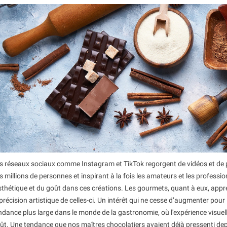
s réseaux sociaux comme Instagram et TikTok regorgent de vidéos et de p
s millions de personnes et inspirant à la fois les amateurs et les professi
esthétique et du goût dans ces créations. Les gourmets, quant à eux, appré
 précision artistique de celles-ci. Un intérêt qui ne cesse d’augmenter pour 
ndance plus large dans le monde de la gastronomie, où l'expérience visuell
ût. Une tendance que nos maîtres chocolatiers avaient déjà pressenti d