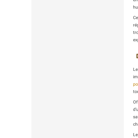
hu
Ce
ré
tr
ex
Le
im
po
to
Of
d'
sa
ch
L