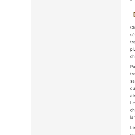
Ch
sé
tr
pl
ch
Pa
tr
sa
qu
aé
L
ch
la
Le
en