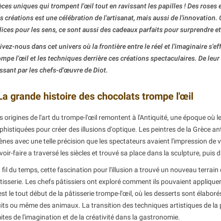
èces uniques qui trompent l'œil tout en ravissant les papilles ! Des rose
s créations est une célébration de l'artisanat, mais aussi de l'innovation
lices pour les sens, ce sont aussi des cadeaux parfaits pour surprendre 
ivez-nous dans cet univers où la frontière entre le réel et l'imaginaire s'e
ompe l'œil et les techniques derrière ces créations spectaculaires. De leur 
ssant par les chefs-d'œuvre de Diot.
La grande histoire des chocolats trompe l'œil
s origines de l'art du trompe-l'œil remontent à l'Antiquité, une époque où le
phistiquées pour créer des illusions d'optique. Les peintres de la Grèce ant
ènes avec une telle précision que les spectateurs avaient l'impression de v
voir-faire a traversé les siècles et trouvé sa place dans la sculpture, puis 
 fil du temps, cette fascination pour l'illusion a trouvé un nouveau terrain
tisserie. Les chefs pâtissiers ont exploré comment ils pouvaient appliquer 
est le tout début de la pâtisserie trompe-l'œil, où les desserts sont élabor
uits ou même des animaux. La transition des techniques artistiques de la p
mites de l'imagination et de la créativité dans la gastronomie.