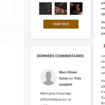
pi
no
dé
Su
VOIR TOUT
tr
pa
DERNIERS COMMENTAIRES
Le
so
sc
Marc Olivier
sa
Caron
sur
Très
Au
complet!
pâ
C’
Merci pour le partage
fr
d'informations sur ce
li