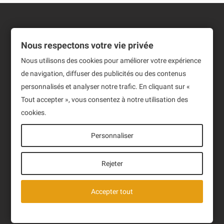
Informations
Nous respectons votre vie privée
Produits
Nous utilisons des cookies pour améliorer votre expérience
de navigation, diffuser des publicités ou des contenus
Notre société
personnalisés et analyser notre trafic. En cliquant sur «
Tout accepter », vous consentez à notre utilisation des
Newsletter
cookies.
Sign up to receive our latest News and events.
Personnaliser
Rejeter
J'ai lu et accepte la politique de confidentialité des
Accepter tout
données de ce site